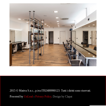
2015 © Mativa S.n.c., p.iva IT02489990123. Tutti i diritti sono riservati.
Powered by
UnLead
-
Privacy Policy
.
Design by
Clapat