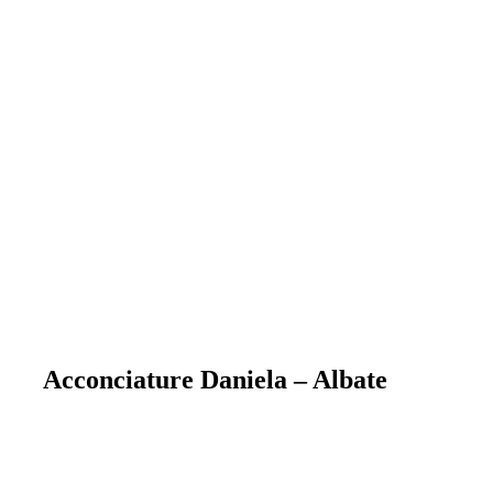
Home
▼
Chi Siamo
Servizi
Realizzazioni
Contatti
Acconciature Daniela – Albate