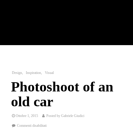
Design
Inspiration
Visual
Photoshoot of an
old car
Ottobre 1, 2015
Posted by
Gabriele Giudici
Commenti disabilitati