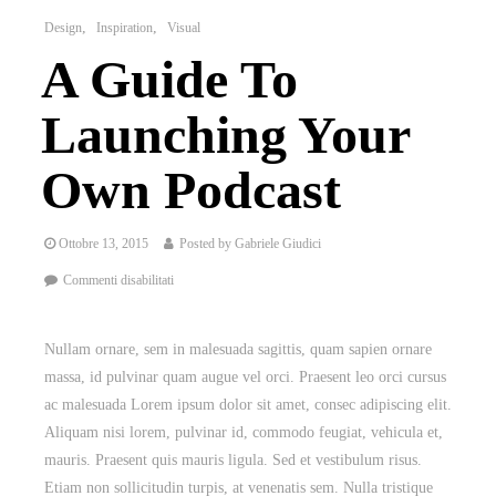
Design
Inspiration
Visual
A Guide To
Launching Your
Own Podcast
Ottobre 13, 2015
Posted by
Gabriele Giudici
Commenti disabilitati
Nullam ornare, sem in malesuada sagittis, quam sapien ornare
massa, id pulvinar quam augue vel orci. Praesent leo orci cursus
ac malesuada Lorem ipsum dolor sit amet, consec adipiscing elit.
Aliquam nisi lorem, pulvinar id, commodo feugiat, vehicula et,
mauris. Praesent quis mauris ligula. Sed et vestibulum risus.
Etiam non sollicitudin turpis, at venenatis sem. Nulla tristique