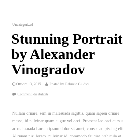
Uncategorized
Stunning Portrait
by Alexander
Vinogradov
Ottobre 13, 2015
Posted by
Gabriele Giudici
Commenti disabilitati
Nullam ornare, sem in malesuada sagittis, quam sapien ornare
massa, id pulvinar quam augue vel orci. Praesent leo orci cursus
ac malesuada Lorem ipsum dolor sit amet, consec adipiscing elit.
Aliquam nisi lorem, pulvinar id, commodo feugiat, vehicula et,