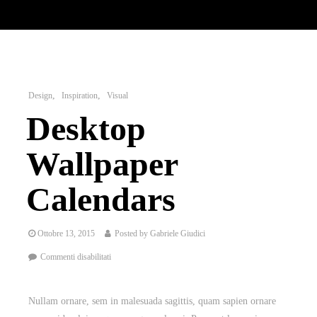
Design
Inspiration
Visual
Desktop
Wallpaper
Calendars
Ottobre 13, 2015
Posted by
Gabriele Giudici
Commenti disabilitati
Nullam ornare, sem in malesuada sagittis, quam sapien ornare