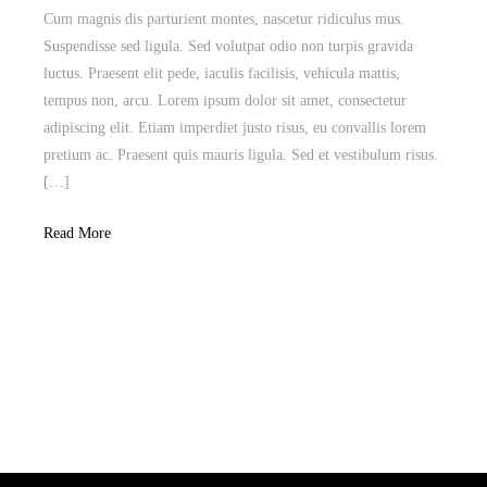
Cum magnis dis parturient montes, nascetur ridiculus mus.
Suspendisse sed ligula. Sed volutpat odio non turpis gravida
luctus. Praesent elit pede, iaculis facilisis, vehicula mattis,
tempus non, arcu. Lorem ipsum dolor sit amet, consectetur
adipiscing elit. Etiam imperdiet justo risus, eu convallis lorem
pretium ac. Praesent quis mauris ligula. Sed et vestibulum risus.
[…]
Read More