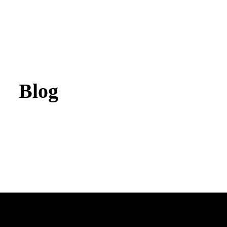
Home
▼
Chi Siamo
Servizi
Blog
Realizzazioni
Contatti